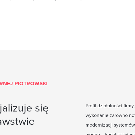
ARNEJ PIOTROWSKI
alizuje się
Profil działalności fi
wykonanie zarówno now
awstwie
modernizacji systemów i
wodno – kanalizacyjnyc