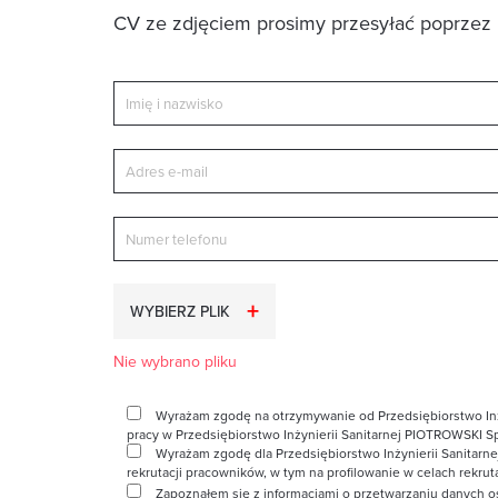
CV ze zdjęciem prosimy przesyłać poprzez 
WYBIERZ PLIK
Nie wybrano pliku
Wyrażam zgodę na otrzymywanie od Przedsiębiorstwo Inżyni
pracy w Przedsiębiorstwo Inżynierii Sanitarnej PIOTROWSKI Sp
Wyrażam zgodę dla Przedsiębiorstwo Inżynierii Sanitarne
rekrutacji pracowników, w tym na profilowanie w celach rekrut
Zapoznałem się z
informacjami
o przetwarzaniu danych os