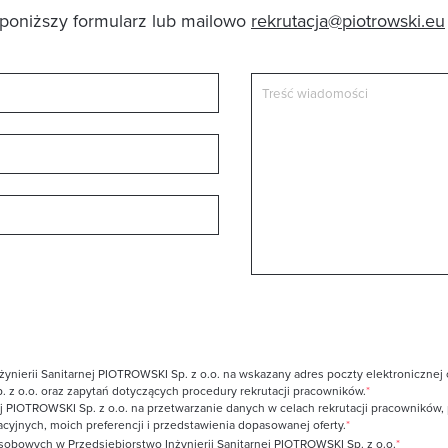
poniższy formularz lub mailowo
rekrutacja@piotrowski.eu
erii Sanitarnej PIOTROWSKI Sp. z o.o. na wskazany adres poczty elektronicznej oraz
. z o.o. oraz zapytań dotyczących procedury rekrutacji pracowników.
*
j PIOTROWSKI Sp. z o.o. na przetwarzanie danych w celach rekrutacji pracowników, p
acyjnych, moich preferencji i przedstawienia dopasowanej oferty.
*
obowych w Przedsiębiorstwo Inżynierii Sanitarnej PIOTROWSKI Sp. z o.o.
*