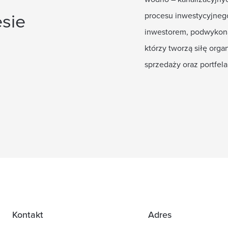
sie
procesu inwestycyjnego
inwestorem, podwykona
którzy tworzą siłę orga
sprzedaży oraz portfel
Kontakt
Adres