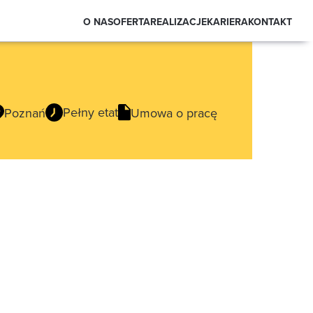
O NAS
OFERTA
REALIZACJE
KARIERA
KONTAKT
Pełny etat
Poznań
Umowa o pracę