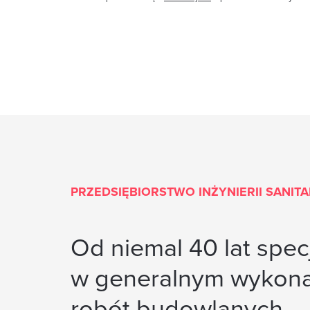
PRZEDSIĘBIORSTWO INŻYNIERII SANIT
Od niemal 40 lat specj
w generalnym wykon
robót budowlanych,