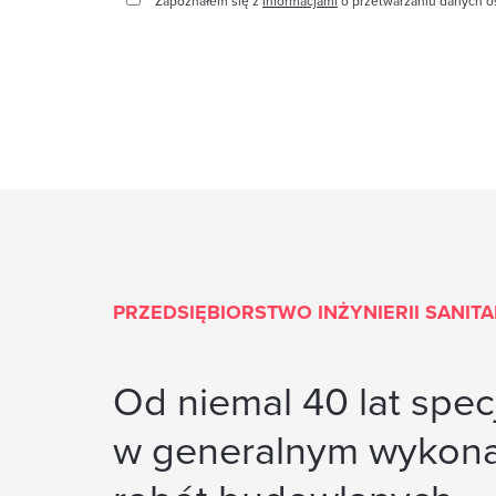
Zapoznałem się z
informacjami
o przetwarzaniu danych os
PRZEDSIĘBIORSTWO INŻYNIERII SANIT
Od niemal 40 lat specj
w generalnym wykon