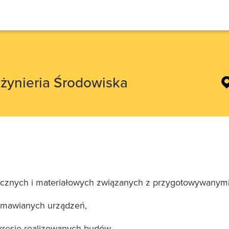
nżynieria Środowiska
icznych i materiałowych związanych z przygotowywanymi 
amawianych urządzeń,
resie realizowanych budów,