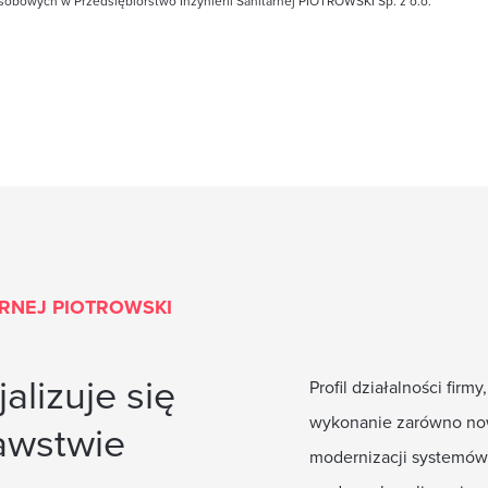
obowych w Przedsiębiorstwo Inżynierii Sanitarnej PIOTROWSKI Sp. z o.o.
*
ARNEJ PIOTROWSKI
alizuje się
Profil działalności fi
wykonanie zarówno now
awstwie
modernizacji systemów i