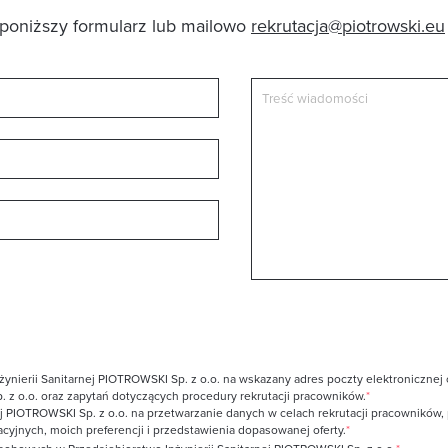
poniższy formularz lub mailowo
rekrutacja@piotrowski.eu
erii Sanitarnej PIOTROWSKI Sp. z o.o. na wskazany adres poczty elektronicznej oraz
. z o.o. oraz zapytań dotyczących procedury rekrutacji pracowników.
*
j PIOTROWSKI Sp. z o.o. na przetwarzanie danych w celach rekrutacji pracowników, p
acyjnych, moich preferencji i przedstawienia dopasowanej oferty.
*