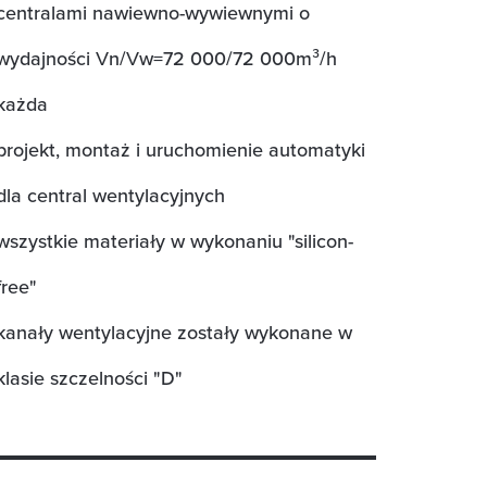
centralami nawiewno-wywiewnymi o
wydajności Vn/Vw=72 000/72 000m³/h
każda
projekt, montaż i uruchomienie automatyki
dla central wentylacyjnych
wszystkie materiały w wykonaniu "silicon-
free"
kanały wentylacyjne zostały wykonane w
klasie szczelności "D"