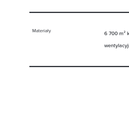
Materiały
6 700 m² 
wentylacy