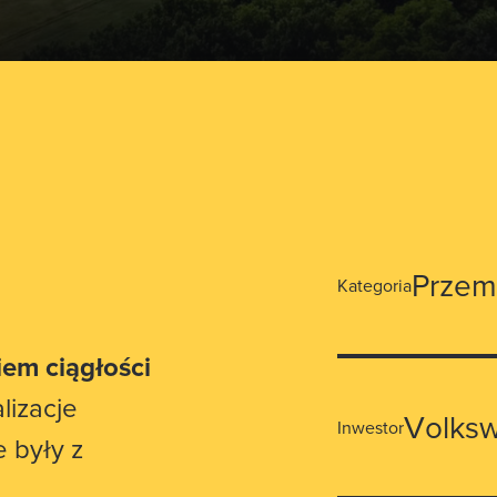
Przem
Kategoria
em ciągłości
alizacje
Volksw
Inwestor
 były z